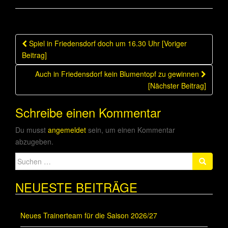
Beitragsnavigation
Spiel in Friedensdorf doch um 16.30 Uhr [Voriger
Beitrag]
Auch in Friedensdorf kein Blumentopf zu gewinnen
[Nächster Beitrag]
Schreibe einen Kommentar
Du musst
angemeldet
sein, um einen Kommentar
abzugeben.
Suche
nach:
NEUESTE BEITRÄGE
Neues Trainerteam für die Saison 2026/27