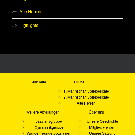
Alte Herren
Highlights
Startseite
Fußball
1. Mannschaft Spielberichte
2. Mannschaft Spielberichte
Alte Herren
Weitere Abteilungen
Über uns
Jazztanzgruppe
Unsere Geschichte
Gymnastikgruppe
Mitglied werden
Wanderfreunde Bottenhorn
Unsere Satzung