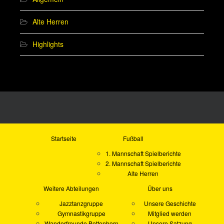
Alte Herren
Highlights
Startseite
Fußball
1. Mannschaft Spielberichte
2. Mannschaft Spielberichte
Alte Herren
Weitere Abteilungen
Über uns
Jazztanzgruppe
Unsere Geschichte
Gymnastikgruppe
Mitglied werden
Wanderfreunde Bottenhorn
Unsere Satzung