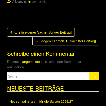
.
.
Allgemein
permalink
Beitragsnavigation
Kurz in eigener Sache [Voriger Beitrag]
0-0 gegen Lahnfels
[Nächster Beitrag]
Schreibe einen Kommentar
Du musst
angemeldet
sein, um einen Kommentar
abzugeben.
Suche
nach:
NEUESTE BEITRÄGE
Neues Trainerteam für die Saison 2026/27