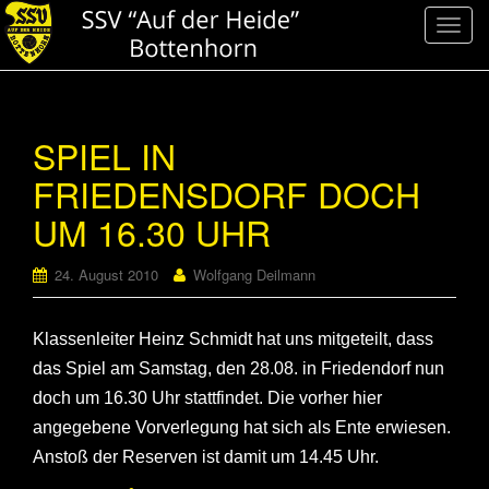
S
c
h
a
l
SPIEL IN
t
FRIEDENSDORF DOCH
e
N
UM 16.30 UHR
a
v
24. August 2010
Wolfgang Deilmann
i
g
a
Klassenleiter Heinz Schmidt hat uns mitgeteilt, dass
t
das Spiel am Samstag, den 28.08. in Friedendorf nun
i
doch um 16.30 Uhr stattfindet. Die vorher hier
o
angegebene Vorverlegung hat sich als Ente erwiesen.
n
Anstoß der Reserven ist damit um 14.45 Uhr.