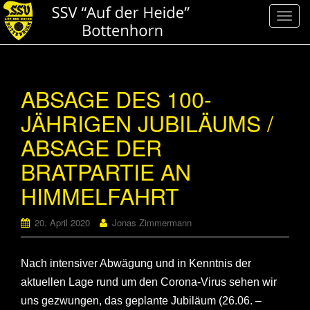
S
c
h
a
l
ABSAGE DES 100-
t
JÄHRIGEN JUBILÄUMS /
e
N
ABSAGE DER
a
v
BRATPARTIE AN
i
HIMMELFAHRT
g
a
20. April 2020
Jonas Zimmermann
t
i
o
Nach intensiver Abwägung und in Kenntnis der
n
aktuellen Lage rund um den Corona-Virus sehen wir
uns gezwungen, das geplante Jubiläum (26.06. –