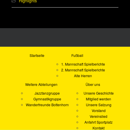
Highlights
Startseite
Fußball
1. Mannschaft Spielberichte
2. Mannschaft Spielberichte
Alte Herren
Weitere Abteilungen
Über uns
Jazztanzgruppe
Unsere Geschichte
Gymnastikgruppe
Mitglied werden
Wanderfreunde Bottenhorn
Unsere Satzung
Vorstand
Vereinslied
Anfahrt Sportplatz
Kontakt