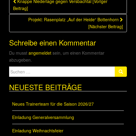
Beitragsnavigation
Knappe Niederlage gegen Versbachtal [Voriger
Beitrag]
Projekt: Rasenplatz „Auf der Heide“ Bottenhorn
[Nächster Beitrag]
Schreibe einen Kommentar
Du musst
angemeldet
sein, um einen Kommentar
abzugeben.
Suche
nach:
NEUESTE BEITRÄGE
Neues Trainerteam für die Saison 2026/27
Einladung Generalversammlung
Einladung Weihnachtsfeier