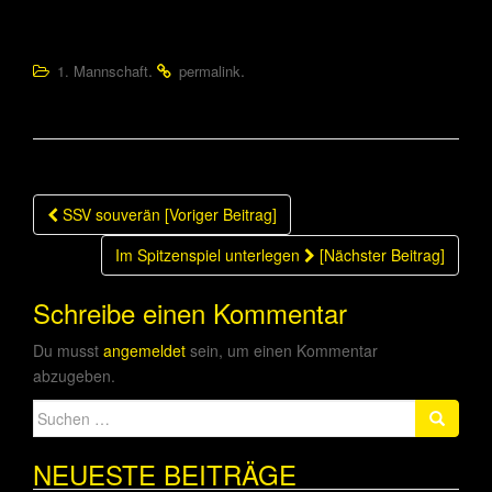
Aluminium, aber es blieb beim verdienten Sieg der
Hausherren.
.
.
1. Mannschaft
permalink
Beitragsnavigation
SSV souverän [Voriger Beitrag]
Im Spitzenspiel unterlegen
[Nächster Beitrag]
Schreibe einen Kommentar
Du musst
angemeldet
sein, um einen Kommentar
abzugeben.
Suche
nach:
NEUESTE BEITRÄGE