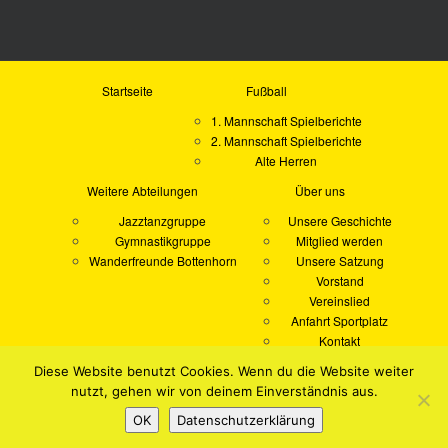
Startseite
Fußball
1. Mannschaft Spielberichte
2. Mannschaft Spielberichte
Alte Herren
Weitere Abteilungen
Über uns
Jazztanzgruppe
Unsere Geschichte
Gymnastikgruppe
Mitglied werden
Wanderfreunde Bottenhorn
Unsere Satzung
Vorstand
Vereinslied
Anfahrt Sportplatz
Kontakt
Impressum
Diese Website benutzt Cookies. Wenn du die Website weiter
Datenschutzerklärung
nutzt, gehen wir von deinem Einverständnis aus.
SSV "Auf der Heide" Bottenhorn
Alle Rechte vorbehalten.
OK
Datenschutzerklärung
Theme von
Colorlib
Powered by
WordPress