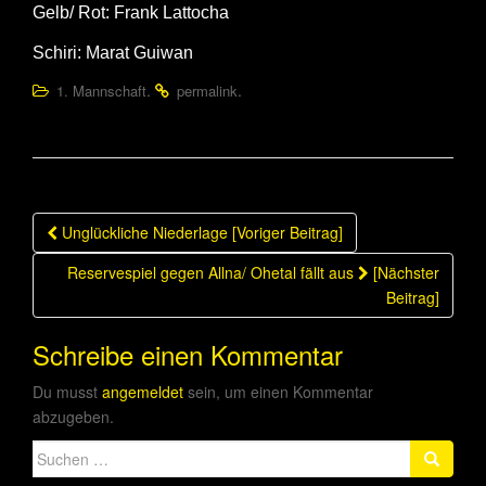
Gelb/ Rot: Frank Lattocha
Schiri: Marat Guiwan
.
.
1. Mannschaft
permalink
Beitragsnavigation
Unglückliche Niederlage [Voriger Beitrag]
Reservespiel gegen Allna/ Ohetal fällt aus
[Nächster
Beitrag]
Schreibe einen Kommentar
Du musst
angemeldet
sein, um einen Kommentar
abzugeben.
Suche
nach: