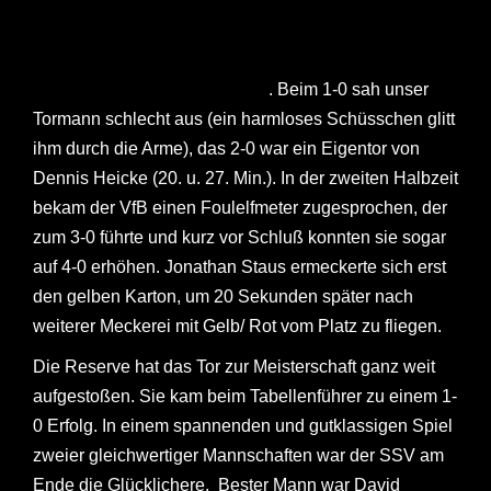
Bottenhorn unterlag beim Meister mit 4-0. Der VfB war
auch heute die bessere Mannschaft, doch bedurfte es
der tatkräftigen Unterstützung der SSV
Hintermannschaft zur Führung
. Beim 1-0 sah unser
Tormann schlecht aus (ein harmloses Schüsschen glitt
ihm durch die Arme), das 2-0 war ein Eigentor von
Dennis Heicke (20. u. 27. Min.). In der zweiten Halbzeit
bekam der VfB einen Foulelfmeter zugesprochen, der
zum 3-0 führte und kurz vor Schluß konnten sie sogar
auf 4-0 erhöhen. Jonathan Staus ermeckerte sich erst
den gelben Karton, um 20 Sekunden später nach
weiterer Meckerei mit Gelb/ Rot vom Platz zu fliegen.
Die Reserve hat das Tor zur Meisterschaft ganz weit
aufgestoßen. Sie kam beim Tabellenführer zu einem 1-
0 Erfolg. In einem spannenden und gutklassigen Spiel
zweier gleichwertiger Mannschaften war der SSV am
Ende die Glücklichere. Bester Mann war David