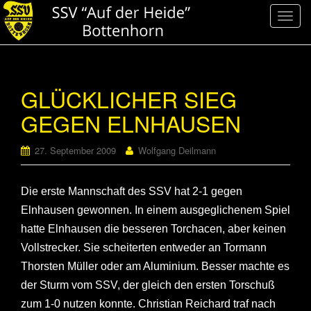
S
c
h
a
l
GLÜCKLICHER SIEG
t
GEGEN ELNHAUSEN
e
N
a
27. September 2009
Wolfgang Deilmann
v
i
Die erste Mannschaft des SSV hat 2-1 gegen
g
a
Elnhausen gewonnen. In einem ausgeglichenem Spiel
t
hatte Elnhausen die besseren Torchacen, aber keinen
i
Vollstrecker. Sie scheiterten entweder an Tormann
o
Thorsten Müller oder am Aluminium. Besser machte es
n
der Sturm vom SSV, der gleich den ersten Torschuß
zum 1-0 nutzen konnte. Christian Reichard traf nach