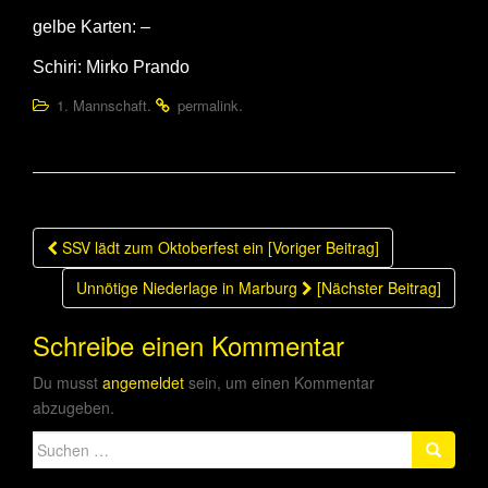
gelbe Karten: –
Schiri: Mirko Prando
.
.
1. Mannschaft
permalink
Beitragsnavigation
SSV lädt zum Oktoberfest ein [Voriger Beitrag]
Unnötige Niederlage in Marburg
[Nächster Beitrag]
Schreibe einen Kommentar
Du musst
angemeldet
sein, um einen Kommentar
abzugeben.
Suche
nach: