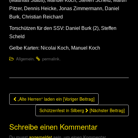
(Matthias Staus), Manuel Koch, Steffen Scheld, Martin
Pitzer, Dennis Heicke, Jonas Zimmermann, Daniel
Burk, Christian Reichard
Torschützen für den SSV: Daniel Burk (2), Steffen
Scheld
Gelbe Karten: Nicolai Koch, Manuel Koch
.
.
Allgemein
permalink
Beitragsnavigation
„Alte Herren“ laden ein [Voriger Beitrag]
Schützenfest in Silberg
[Nächster Beitrag]
Schreibe einen Kommentar
Du musst
angemeldet
sein, um einen Kommentar