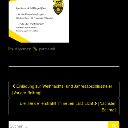
.
.
Allgemein
permalink
Beitragsnavigation
Einladung zur Weihnachts- und Jahresabschlussfeier
[Voriger Beitrag]
Die „Heide“ erstrahlt im neuen LED-Licht
[Nächster
Beitrag]
Suche