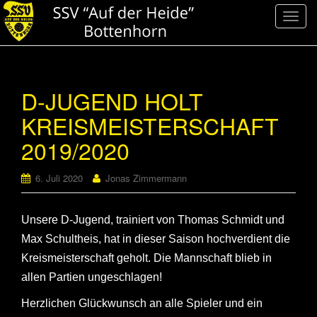
S
c
h
a
l
D-JUGEND HOLT
t
KREISMEISTERSCHAFT
e
N
2019/2020
a
v
6. Juli 2020
Jonas Zimmermann
i
g
a
Unsere D-Jugend, trainiert von Thomas Schmidt und
t
Max Schultheis, hat in dieser Saison hochverdient die
i
Kreismeisterschaft geholt.
Die Mannschaft blieb in
o
allen Partien ungeschlagen!
n
Herzlichen Glückwunsch an alle Spieler und ein