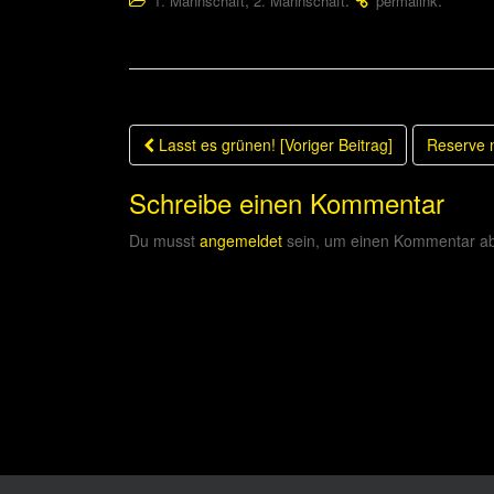
,
.
.
1. Mannschaft
2. Mannschaft
permalink
Beitragsnavigation
Lasst es grünen! [Voriger Beitrag]
Reserve 
Schreibe einen Kommentar
Du musst
angemeldet
sein, um einen Kommentar a