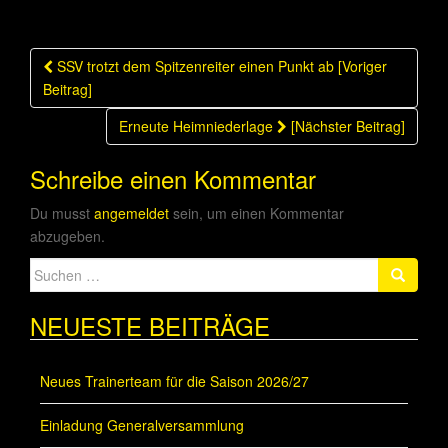
Beitragsnavigation
SSV trotzt dem Spitzenreiter einen Punkt ab [Voriger
Beitrag]
Erneute Heimniederlage
[Nächster Beitrag]
Schreibe einen Kommentar
Du musst
angemeldet
sein, um einen Kommentar
abzugeben.
Suche
nach:
NEUESTE BEITRÄGE
Neues Trainerteam für die Saison 2026/27
Einladung Generalversammlung