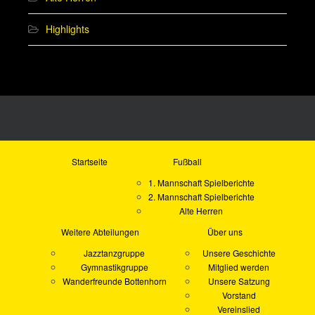
Highlights
Startseite
Fußball
1. Mannschaft Spielberichte
2. Mannschaft Spielberichte
Alte Herren
Weitere Abteilungen
Über uns
Jazztanzgruppe
Unsere Geschichte
Gymnastikgruppe
Mitglied werden
Wanderfreunde Bottenhorn
Unsere Satzung
Vorstand
Vereinslied