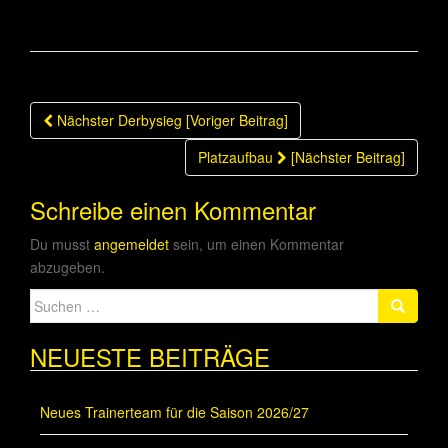
Beitragsnavigation
Nächster Derbysieg [Voriger Beitrag]
Platzaufbau
[Nächster Beitrag]
Schreibe einen Kommentar
Du musst
angemeldet
sein, um einen Kommentar
abzugeben.
Suche
nach:
NEUESTE BEITRÄGE
Neues Trainerteam für die Saison 2026/27