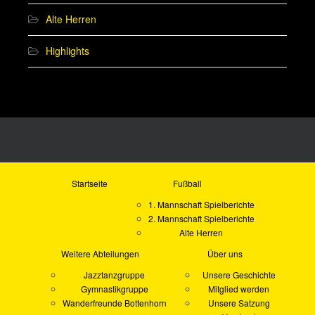
Alte Herren
Highlights
Startseite
Fußball
1. Mannschaft Spielberichte
2. Mannschaft Spielberichte
Alte Herren
Weitere Abteilungen
Über uns
Jazztanzgruppe
Unsere Geschichte
Gymnastikgruppe
Mitglied werden
Wanderfreunde Bottenhorn
Unsere Satzung