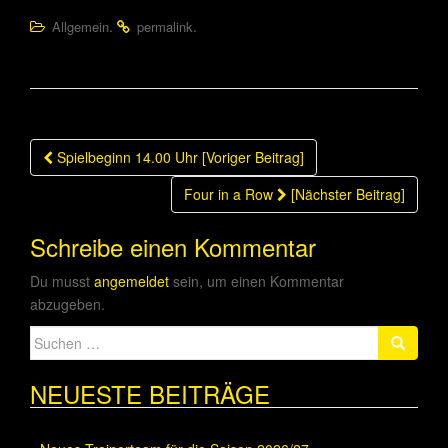
.
.
Allgemein
permalink
Beitragsnavigation
Spielbeginn 14.00 Uhr [Voriger Beitrag]
Four in a Row
[Nächster Beitrag]
Schreibe einen Kommentar
Du musst
angemeldet
sein, um einen Kommentar
abzugeben.
Suche
nach:
NEUESTE BEITRÄGE