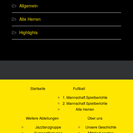
Allgemein
Alte Herren
Highlights
Startseite
Fußball
1. Mannschaft Spielberichte
2. Mannschaft Spielberichte
Alte Herren
Weitere Abteilungen
Über uns
Jazztanzgruppe
Unsere Geschichte
Gymnastikgruppe
Mitglied werden