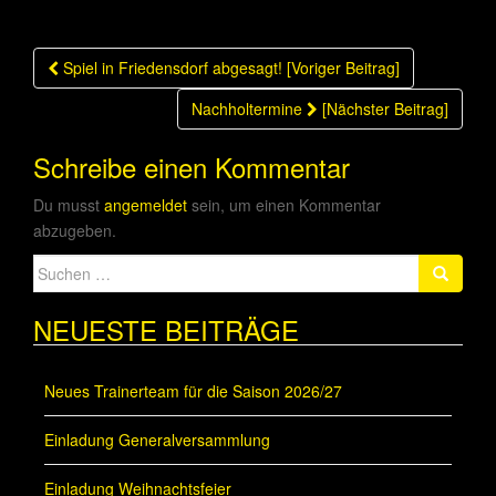
Beitragsnavigation
Spiel in Friedensdorf abgesagt! [Voriger Beitrag]
Nachholtermine
[Nächster Beitrag]
Schreibe einen Kommentar
Du musst
angemeldet
sein, um einen Kommentar
abzugeben.
Suche
nach:
NEUESTE BEITRÄGE
Neues Trainerteam für die Saison 2026/27
Einladung Generalversammlung
Einladung Weihnachtsfeier