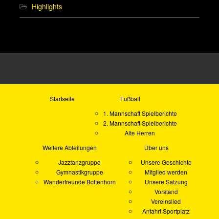
Highlights
Startseite
Fußball
1. Mannschaft Spielberichte
2. Mannschaft Spielberichte
Alte Herren
Weitere Abteilungen
Über uns
Jazztanzgruppe
Unsere Geschichte
Gymnastikgruppe
Mitglied werden
Wanderfreunde Bottenhorn
Unsere Satzung
Vorstand
Vereinslied
Anfahrt Sportplatz