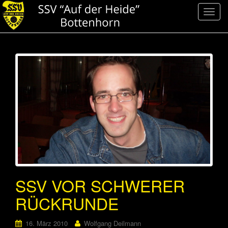
S
c
h
a
l
t
e
N
a
v
i
g
a
t
i
SSV VOR SCHWERER
o
RÜCKRUNDE
n
16. März 2010
Wolfgang Deilmann