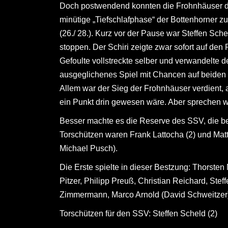
Doch postwendend konnten die Frohnhäuser du
minütige „Tiefschlafphase“ der Bottenhorner z
(26./ 28.). Kurz vor der Pause war Steffen S
stoppen. Der Schiri zeigte zwar sofort auf den P
Gefoulte vollstreckte selber und verwandelte de
ausgeglichenes Spiel mit Chancen auf beiden Se
Allem war der Sieg der Frohnhäuser verdient
ein Punkt drin gewesen wäre. Aber sprechen w
Besser machte es die Reserve des SSV, die bei
Torschützen waren Frank Lattocha (2) und Ma
Michael Pusch).
Die Erste spielte in dieser Bestzung: Thorsten
Pitzer, Philipp Preuß, Christian Reichard, St
Zimmermann, Marco Arnold (David Schweitzer
Torschützen für den SSV: Steffen Scheld (2)