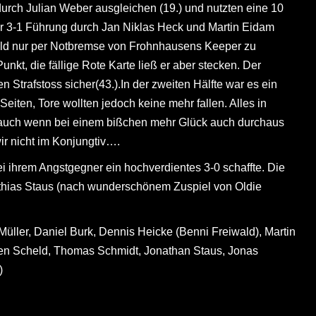
rch Julian Weber ausgleichen (19.) und nutzten eine 10
ur 3-1 Führung durch Jan Niklas Heck und Martin Eidam
cheld nur per Notbremse von Frohnhausens Keeper zu
unkt, die fällige Rote Karte ließ er aber stecken. Der
n Strafstoss sicher(43.).In der zweiten Hälfte war es ein
iten, Tore wollten jedoch keine mehr fallen. Alles in
, auch wenn bei einem bißchen mehr Glück auch durchaus
ir nicht im Konjungtiv….
 ihrem Angstgegner ein hochverdientes 3-0 schaffte. Die
tthias Staus (nach wunderschönem Zuspiel von Oldie
 Müller, Daniel Burk, Dennis Heicke (Benni Freiwald), Martin
effen Scheld, Thomas Schmidt, Jonathan Staus, Jonas
)