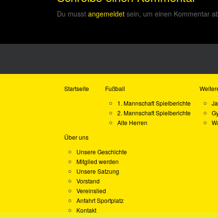
Du musst
angemeldet
sein, um einen Kommentar a
Startseite
Fußball
Weiter
1. Mannschaft Spielberichte
Ja
2. Mannschaft Spielberichte
Gy
Alte Herren
Wa
Über uns
Unsere Geschichte
Mitglied werden
Unsere Satzung
Vorstand
Vereinslied
Anfahrt Sportplatz
Kontakt