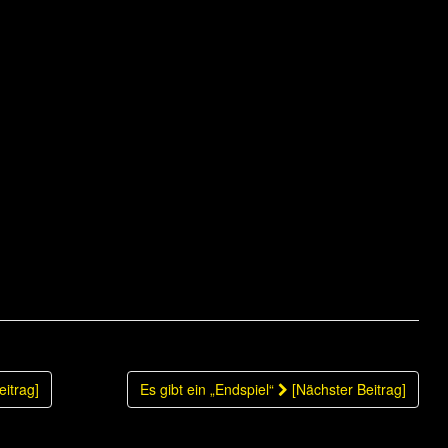
elte Tordifferenz in der Gesamttabelle
e
 entschieden………
eitrag]
Es gibt ein „Endspiel“
[Nächster Beitrag]