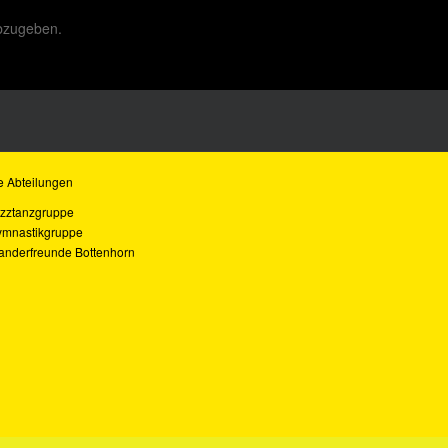
bzugeben.
e Abteilungen
zztanzgruppe
mnastikgruppe
nderfreunde Bottenhorn