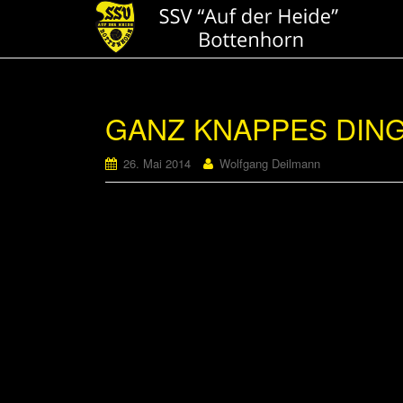
GANZ KNAPPES DIN
26. Mai 2014
Wolfgang Deilmann
SSV landet Last-Minute-Sieg
Der SSV hat wichtige drei Punkte in Wallau
in der 18. Minute in Front. Patrick Heicke k
erlaubte sich der SSV ein kollektives Nick
Ausgleich (65. und 67. Minute). In der Schlu
nach einem Freistoß von Alex Müller per Kopf
Damit hat der SSV den Relegationsplatz wi