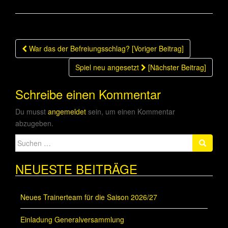
Beitragsnavigation
War das der Befreiungsschlag? [Voriger Beitrag]
Spiel neu angesetzt
[Nächster Beitrag]
Schreibe einen Kommentar
Du musst
angemeldet
sein, um einen Kommentar
abzugeben.
Suche
nach:
NEUESTE BEITRÄGE
Neues Trainerteam für die Saison 2026/27
Einladung Generalversammlung