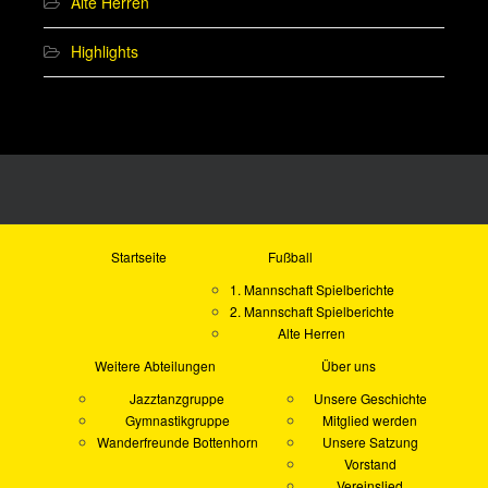
Alte Herren
Highlights
Startseite
Fußball
1. Mannschaft Spielberichte
2. Mannschaft Spielberichte
Alte Herren
Weitere Abteilungen
Über uns
Jazztanzgruppe
Unsere Geschichte
Gymnastikgruppe
Mitglied werden
Wanderfreunde Bottenhorn
Unsere Satzung
Vorstand
Vereinslied