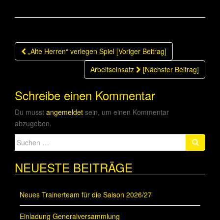
Beitragsnavigation
„Alte Herren“ verlegen Spiel [Voriger Beitrag]
Arbeitseinsatz
[Nächster Beitrag]
Schreibe einen Kommentar
Du musst
angemeldet
sein, um einen Kommentar
abzugeben.
Suche
nach:
NEUESTE BEITRÄGE
Neues Trainerteam für die Saison 2026/27
Einladung Generalversammlung