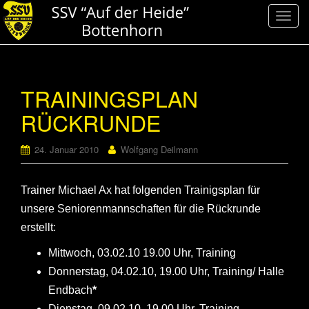
S
c
h
a
l
TRAININGSPLAN
t
RÜCKRUNDE
e
N
a
24. Januar 2010
Wolfgang Deilmann
v
i
Trainer Michael Ax hat folgenden Trainigsplan für
g
a
unsere Seniorenmannschaften für die Rückrunde
t
erstellt:
i
Mittwoch, 03.02.10 19.00 Uhr, Training
o
n
Donnerstag, 04.02.10, 19.00 Uhr, Training/ Halle
Endbach
*
Dienstag, 09.02.10, 19.00 Uhr, Training