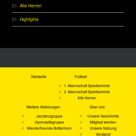
Alte Herren
Highlights
Startseite
Fußball
1. Mannschaft Spielberichte
2. Mannschaft Spielberichte
Alte Herren
Weitere Abteilungen
Über uns
Jazztanzgruppe
Unsere Geschichte
Gymnastikgruppe
Mitglied werden
Wanderfreunde Bottenhorn
Unsere Satzung
Vorstand