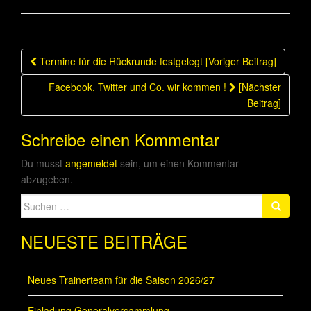
Beitragsnavigation
Termine für die Rückrunde festgelegt [Voriger Beitrag]
Facebook, Twitter und Co. wir kommen !
[Nächster
Beitrag]
Schreibe einen Kommentar
Du musst
angemeldet
sein, um einen Kommentar
abzugeben.
Suche
nach:
NEUESTE BEITRÄGE
Neues Trainerteam für die Saison 2026/27
Einladung Generalversammlung